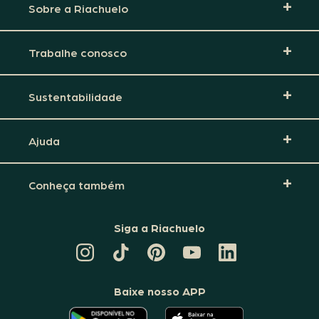
Sobre a Riachuelo
Trabalhe conosco
Sustentabilidade
Ajuda
Conheça também
Siga a Riachuelo
CANAL
TIKTOK
PINTEREST
DA
LINKEDIN
DA
DA
RIACHUELO
DA
RIACHUELO
RIACHUELO
NO
RIACHUELO
YOUTUBE
Baixe nosso APP
O
O
APLICATIVO
APLICATIVO