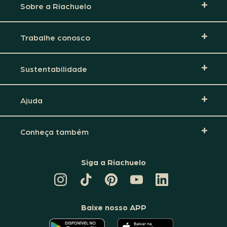
Sobre a Riachuelo
Trabalhe conosco
Sustentabilidade
Ajuda
Conheça também
Siga a Riachuelo
CANAL
TIKTOK
PINTEREST
DA
LINKEDIN
DA
DA
RIACHUELO
DA
RIACHUELO
RIACHUELO
NO
RIACHUELO
YOUTUBE
Baixe nosso APP
O
O
APLICATIVO
APLICATIVO