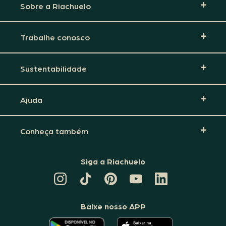
Sobre a Riachuelo
Trabalhe conosco
Sustentabilidade
Ajuda
Conheça também
Siga a Riachuelo
CANAL
TIKTOK
PINTEREST
DA
LINKEDIN
DA
DA
RIACHUELO
DA
RIACHUELO
RIACHUELO
NO
RIACHUELO
YOUTUBE
Baixe nosso APP
O
O
APLICATIVO
APLICATIVO