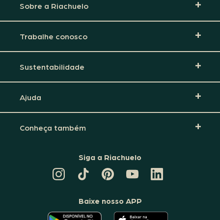
Sobre a Riachuelo
Trabalhe conosco
Sustentabilidade
Ajuda
Conheça também
Siga a Riachuelo
CANAL
TIKTOK
PINTEREST
DA
LINKEDIN
DA
DA
RIACHUELO
DA
RIACHUELO
RIACHUELO
NO
RIACHUELO
YOUTUBE
Baixe nosso APP
O
O
APLICATIVO
APLICATIVO