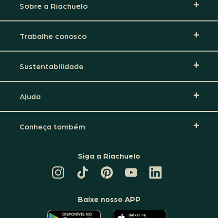
Sobre a Riachuelo
Trabalhe conosco
Sustentabilidade
Ajuda
Conheça também
Siga a Riachuelo
CANAL
TIKTOK
PINTEREST
DA
LINKEDIN
DA
DA
RIACHUELO
DA
RIACHUELO
RIACHUELO
NO
RIACHUELO
YOUTUBE
Baixe nosso APP
O
O
APLICATIVO
APLICATIVO