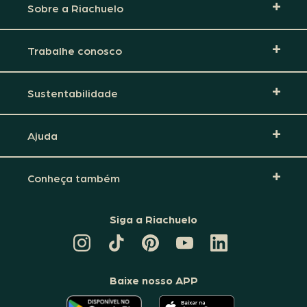
Sobre a Riachuelo
Trabalhe conosco
Sustentabilidade
Ajuda
Conheça também
Siga a Riachuelo
CANAL
TIKTOK
PINTEREST
DA
LINKEDIN
DA
DA
RIACHUELO
DA
RIACHUELO
RIACHUELO
NO
RIACHUELO
YOUTUBE
Baixe nosso APP
O
O
APLICATIVO
APLICATIVO