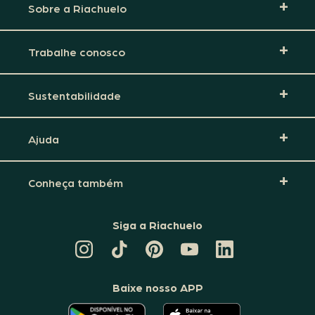
Sobre a Riachuelo
Trabalhe conosco
Sustentabilidade
Ajuda
Conheça também
Siga a Riachuelo
CANAL
TIKTOK
PINTEREST
DA
LINKEDIN
DA
DA
RIACHUELO
DA
RIACHUELO
RIACHUELO
NO
RIACHUELO
YOUTUBE
Baixe nosso APP
O
O
APLICATIVO
APLICATIVO