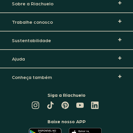
Sobre a Riachuelo
Trabalhe conosco
Sustentabilidade
Ajuda
Conheça também
Siga a Riachuelo
CANAL
TIKTOK
PINTEREST
DA
LINKEDIN
DA
DA
RIACHUELO
DA
RIACHUELO
RIACHUELO
NO
RIACHUELO
YOUTUBE
Baixe nosso APP
O
O
APLICATIVO
APLICATIVO