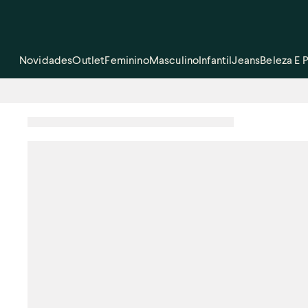
Novidades
Outlet
Feminino
Masculino
Infantil
Jeans
Beleza E 