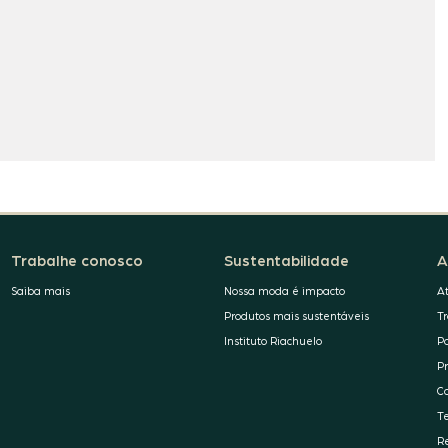
Trabalhe conosco
Sustentabilidade
A
Saiba mais
Nossa moda é impacto
A
Produtos mais sustentáveis
T
Instituto Riachuelo
P
P
C
T
R