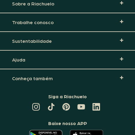
Sobre a Riachuelo
Trabalhe conosco
Sustentabilidade
Ajuda
Conheça também
Siga a Riachuelo
CANAL
TIKTOK
PINTEREST
DA
LINKEDIN
DA
DA
RIACHUELO
DA
RIACHUELO
RIACHUELO
NO
RIACHUELO
YOUTUBE
Baixe nosso APP
O
O
APLICATIVO
APLICATIVO