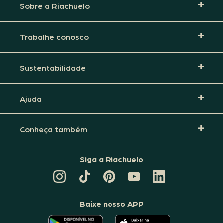
Sobre a Riachuelo
Trabalhe conosco
Sustentabilidade
Ajuda
Conheça também
Siga a Riachuelo
CANAL
TIKTOK
PINTEREST
DA
LINKEDIN
DA
DA
RIACHUELO
DA
RIACHUELO
RIACHUELO
NO
RIACHUELO
YOUTUBE
Baixe nosso APP
O
O
APLICATIVO
APLICATIVO