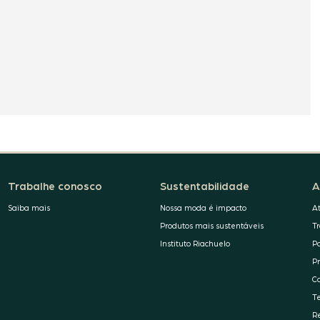
Trabalhe conosco
Sustentabilidade
A
Saiba mais
Nossa moda é impacto
A
Produtos mais sustentáveis
T
Instituto Riachuelo
P
P
C
T
R