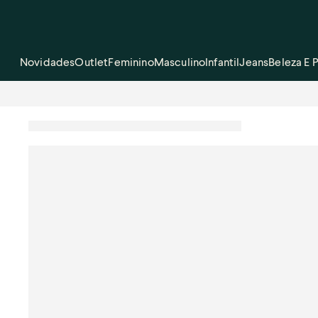
Novidades
Outlet
Feminino
Masculino
Infantil
Jeans
Beleza E 