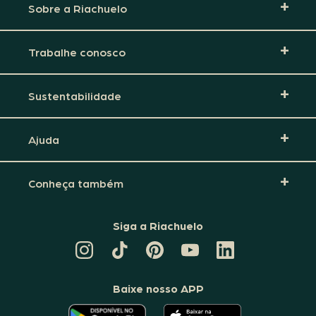
Sobre a Riachuelo
Trabalhe conosco
Sustentabilidade
Ajuda
Conheça também
Siga a Riachuelo
CANAL
TIKTOK
PINTEREST
DA
LINKEDIN
DA
DA
RIACHUELO
DA
RIACHUELO
RIACHUELO
NO
RIACHUELO
YOUTUBE
Baixe nosso APP
O
O
APLICATIVO
APLICATIVO