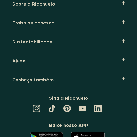
Sobre a Riachuelo
Trabalhe conosco
Sustentabilidade
Ajuda
Conheça também
Siga a Riachuelo
CANAL
TIKTOK
PINTEREST
DA
LINKEDIN
DA
DA
RIACHUELO
DA
RIACHUELO
RIACHUELO
NO
RIACHUELO
YOUTUBE
Baixe nosso APP
O
O
APLICATIVO
APLICATIVO