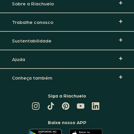
Sobre a Riachuelo
Trabalhe conosco
Sustentabilidade
Ajuda
Conheça também
Siga a Riachuelo
CANAL
TIKTOK
PINTEREST
DA
LINKEDIN
DA
DA
RIACHUELO
DA
RIACHUELO
RIACHUELO
NO
RIACHUELO
YOUTUBE
Baixe nosso APP
O
O
APLICATIVO
APLICATIVO