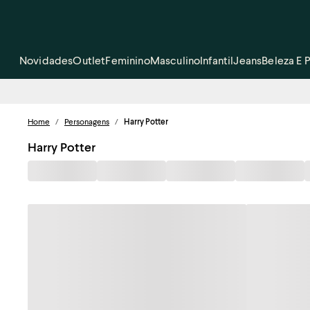
Novidades
Outlet
Feminino
Masculino
Infantil
Jeans
Beleza E 
Home
/
Personagens
/
Harry Potter
Harry Potter