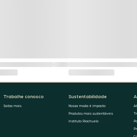
Trabalhe conosco
Sustentabilidade
A
Saiba mais
Nossa moda é impacto
A
Produtos mais sustentáveis
T
Instituto Riachuelo
P
P
C