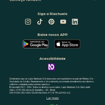
Siga a Riachuelo
CANAL
TIKTOK
PINTEREST
DA
LINKEDIN
DA
DA
RIACHUELO
DA
RIACHUELO
RIACHUELO
NO
RIACHUELO
YOUTUBE
Baixe nosso APP
O
O
APLICATIVO
APLICATIVO
DA
DA
RIACHUELO
RIACHUELO
ESTÁ
ESTÁ
DISPONÍVEL
DISPONÍVEL
NO
NO
Acessibilidade
GOOGLE
APPLE
PLAY
STORE
CONHEÇA
A
ACESSIBILIDADE
RIACHUELO
Declaramos que as Lojas Riachuelo S/A atua como correspondente no país da Midway S.A. -
Sociedade de Crédito, Financiamento e Investimento, prestando atendimento aos clientes,
conforme estipulado pelas normas vigentes.
© Copyright 2017 - 2026. Todos os direitos reservados. Lojas Riachuelo S/A. Rua Landri
Sales, 1.070, G02 Anexo B, Guarulhos - SP - Brasil.
CEP 07250-130 | CNPJ 33.200.056/0441-97 | IE 796.420.926.112.
Ler mais
SELO