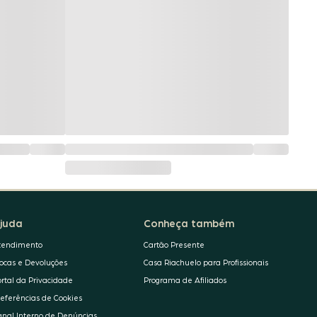
juda
Conheça também
tendimento
Cartão Presente
rocas e Devoluções
Casa Riachuelo para Profissionais
ortal da Privacidade
Programa de Afiliados
referências de Cookies
anal Interno de Denúncias