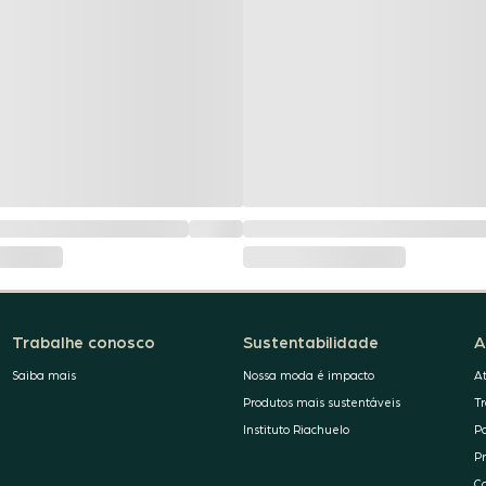
Trabalhe conosco
Sustentabilidade
A
Saiba mais
Nossa moda é impacto
A
Produtos mais sustentáveis
T
Instituto Riachuelo
P
P
C