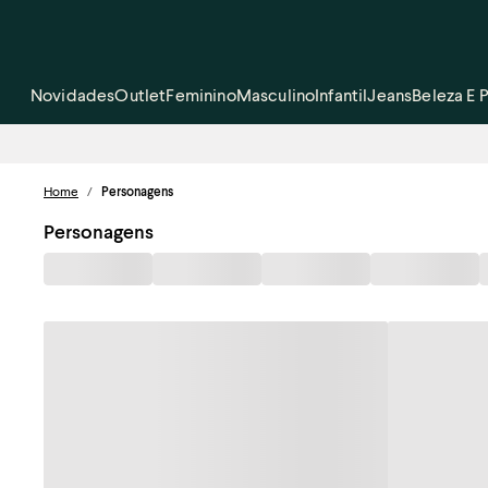
Novidades
Outlet
Feminino
Masculino
Infantil
Jeans
Beleza E 
Home
/
Personagens
Personagens