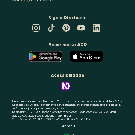
Siga a Riachuelo
CANAL
TIKTOK
PINTEREST
DA
LINKEDIN
DA
DA
RIACHUELO
DA
RIACHUELO
RIACHUELO
NO
RIACHUELO
YOUTUBE
Baixe nosso APP
O
O
APLICATIVO
APLICATIVO
DA
DA
RIACHUELO
RIACHUELO
ESTÁ
ESTÁ
DISPONÍVEL
DISPONÍVEL
NO
NO
Acessibilidade
GOOGLE
APPLE
PLAY
STORE
CONHEÇA
A
ACESSIBILIDADE
RIACHUELO
Declaramos que as Lojas Riachuelo S/A atua como correspondente no país da Midway S.A. -
Sociedade de Crédito, Financiamento e Investimento, prestando atendimento aos clientes,
conforme estipulado pelas normas vigentes.
© Copyright 2017 - 2026. Todos os direitos reservados. Lojas Riachuelo S/A. Rua Landri
Sales, 1.070, G02 Anexo B, Guarulhos - SP - Brasil.
CEP 07250-130 | CNPJ 33.200.056/0441-97 | IE 796.420.926.112.
Ler mais
SELO