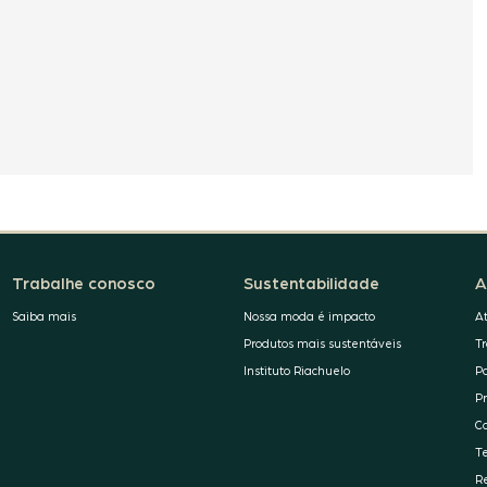
Trabalhe conosco
Sustentabilidade
A
Saiba mais
Nossa moda é impacto
A
Produtos mais sustentáveis
T
Instituto Riachuelo
P
P
C
T
R