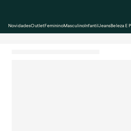
Novidades
Outlet
Feminino
Masculino
Infantil
Jeans
Beleza E 