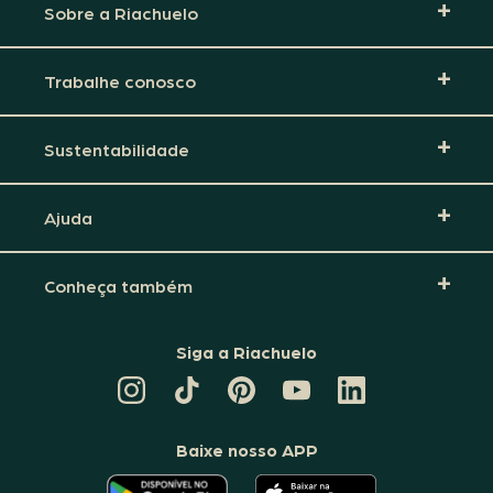
Sobre a Riachuelo
Trabalhe conosco
Sustentabilidade
Ajuda
Conheça também
Siga a Riachuelo
CANAL
TIKTOK
PINTEREST
DA
LINKEDIN
DA
DA
RIACHUELO
DA
RIACHUELO
RIACHUELO
NO
RIACHUELO
YOUTUBE
Baixe nosso APP
O
O
APLICATIVO
APLICATIVO