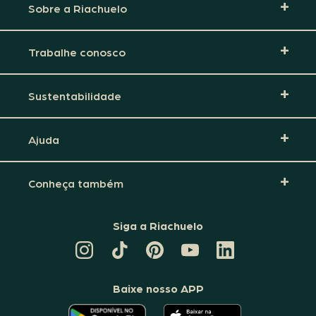
Sobre a Riachuelo
Trabalhe conosco
Sustentabilidade
Ajuda
Conheça também
Siga a Riachuelo
CANAL
TIKTOK
PINTEREST
DA
LINKEDIN
DA
DA
RIACHUELO
DA
RIACHUELO
RIACHUELO
NO
RIACHUELO
YOUTUBE
Baixe nosso APP
O
O
APLICATIVO
APLICATIVO