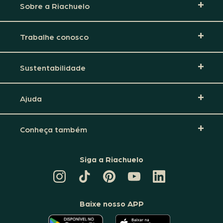
Sobre a Riachuelo
Trabalhe conosco
Sustentabilidade
Ajuda
Conheça também
Siga a Riachuelo
CANAL
TIKTOK
PINTEREST
DA
LINKEDIN
DA
DA
RIACHUELO
DA
RIACHUELO
RIACHUELO
NO
RIACHUELO
YOUTUBE
Baixe nosso APP
O
O
APLICATIVO
APLICATIVO