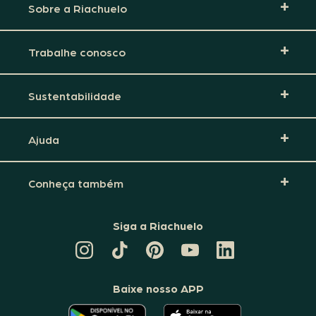
Sobre a Riachuelo
Trabalhe conosco
Sustentabilidade
Ajuda
Conheça também
Siga a Riachuelo
CANAL
TIKTOK
PINTEREST
DA
LINKEDIN
DA
DA
RIACHUELO
DA
RIACHUELO
RIACHUELO
NO
RIACHUELO
YOUTUBE
Baixe nosso APP
O
O
APLICATIVO
APLICATIVO