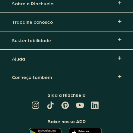
Sobre a Riachuelo
Trabalhe conosco
Sustentabilidade
Ajuda
Conheça também
Siga a Riachuelo
CANAL
TIKTOK
PINTEREST
DA
LINKEDIN
DA
DA
RIACHUELO
DA
RIACHUELO
RIACHUELO
NO
RIACHUELO
YOUTUBE
Baixe nosso APP
O
O
APLICATIVO
APLICATIVO