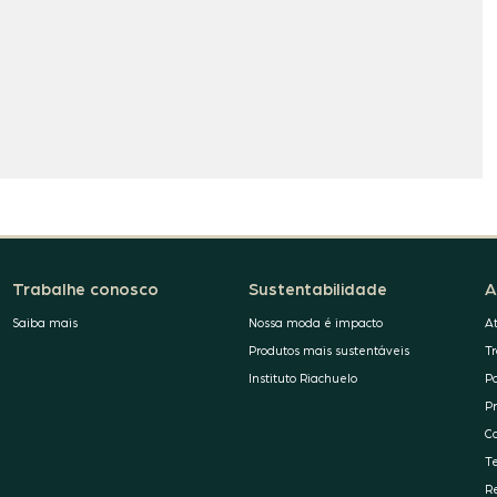
Trabalhe conosco
Sustentabilidade
A
Saiba mais
Nossa moda é impacto
A
Produtos mais sustentáveis
T
Instituto Riachuelo
P
P
C
T
R