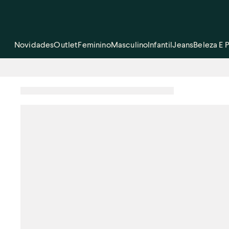
Novidades
Outlet
Feminino
Masculino
Infantil
Jeans
Beleza E 