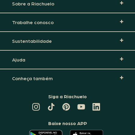
Sobre a Riachuelo
Trabalhe conosco
Sustentabilidade
Ajuda
Conheça também
Siga a Riachuelo
CANAL
TIKTOK
PINTEREST
DA
LINKEDIN
DA
DA
RIACHUELO
DA
RIACHUELO
RIACHUELO
NO
RIACHUELO
YOUTUBE
Baixe nosso APP
O
O
APLICATIVO
APLICATIVO