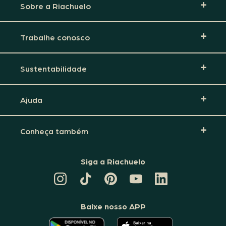
Sobre a Riachuelo
Trabalhe conosco
Sustentabilidade
Ajuda
Conheça também
Siga a Riachuelo
CANAL
TIKTOK
PINTEREST
DA
LINKEDIN
DA
DA
RIACHUELO
DA
RIACHUELO
RIACHUELO
NO
RIACHUELO
YOUTUBE
Baixe nosso APP
O
O
APLICATIVO
APLICATIVO