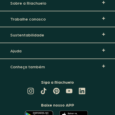
Sobre a Riachuelo
Trabalhe conosco
Sustentabilidade
Ajuda
Conheça também
Siga a Riachuelo
CANAL
TIKTOK
PINTEREST
DA
LINKEDIN
DA
DA
RIACHUELO
DA
RIACHUELO
RIACHUELO
NO
RIACHUELO
YOUTUBE
Baixe nosso APP
O
O
APLICATIVO
APLICATIVO