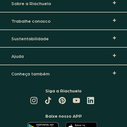
Sobre a Riachuelo
Trabalhe conosco
Sustentabilidade
Ajuda
Conheça também
Siga a Riachuelo
CANAL
TIKTOK
PINTEREST
DA
LINKEDIN
DA
DA
RIACHUELO
DA
RIACHUELO
RIACHUELO
NO
RIACHUELO
YOUTUBE
Baixe nosso APP
O
O
APLICATIVO
APLICATIVO