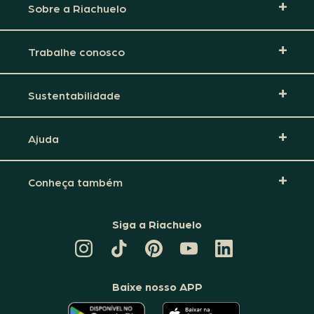
Sobre a Riachuelo
Trabalhe conosco
Sustentabilidade
Ajuda
Conheça também
Siga a Riachuelo
CANAL
TIKTOK
PINTEREST
DA
LINKEDIN
DA
DA
RIACHUELO
DA
RIACHUELO
RIACHUELO
NO
RIACHUELO
YOUTUBE
Baixe nosso APP
O
O
APLICATIVO
APLICATIVO