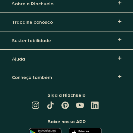
Sobre a Riachuelo
Trabalhe conosco
Sustentabilidade
Ajuda
Conheça também
Siga a Riachuelo
CANAL
TIKTOK
PINTEREST
DA
LINKEDIN
DA
DA
RIACHUELO
DA
RIACHUELO
RIACHUELO
NO
RIACHUELO
YOUTUBE
Baixe nosso APP
O
O
APLICATIVO
APLICATIVO