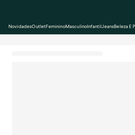
Novidades
Outlet
Feminino
Masculino
Infantil
Jeans
Beleza E 