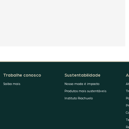
Trabalhe conosco
Sustentabilidade
A
Saiba mais
Nossa moda é impacto
A
Produtos mais sustentáveis
T
Instituto Riachuelo
P
P
C
T
R