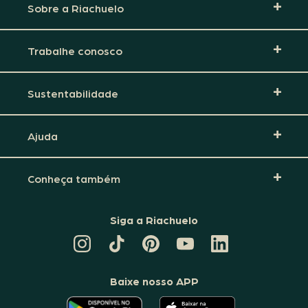
Sobre a Riachuelo
Trabalhe conosco
Sustentabilidade
Ajuda
Conheça também
Siga a Riachuelo
CANAL
TIKTOK
PINTEREST
DA
LINKEDIN
DA
DA
RIACHUELO
DA
RIACHUELO
RIACHUELO
NO
RIACHUELO
YOUTUBE
Baixe nosso APP
O
O
APLICATIVO
APLICATIVO