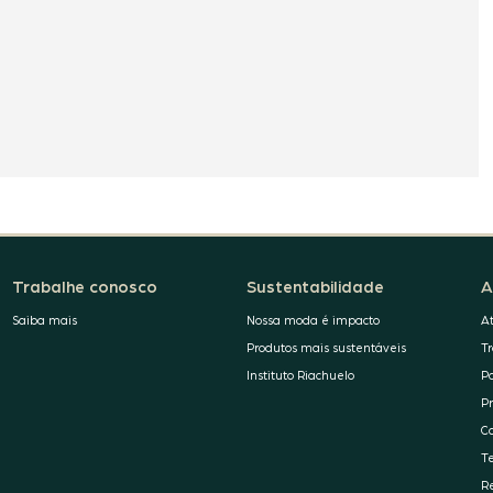
Trabalhe conosco
Sustentabilidade
A
Saiba mais
Nossa moda é impacto
A
Produtos mais sustentáveis
T
Instituto Riachuelo
P
P
C
T
R