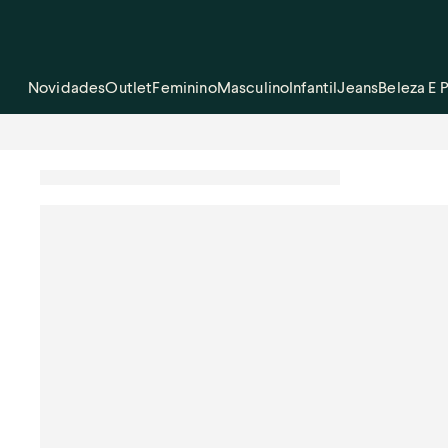
Novidades
Outlet
Feminino
Masculino
Infantil
Jeans
Beleza E 