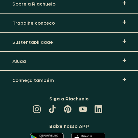
Sobre a Riachuelo
Trabalhe conosco
Sustentabilidade
Ajuda
Conheça também
Siga a Riachuelo
CANAL
TIKTOK
PINTEREST
DA
LINKEDIN
DA
DA
RIACHUELO
DA
RIACHUELO
RIACHUELO
NO
RIACHUELO
YOUTUBE
Baixe nosso APP
O
O
APLICATIVO
APLICATIVO