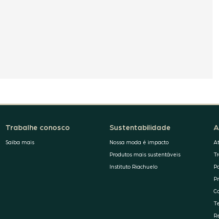
Trabalhe conosco
Sustentabilidade
A
Saiba mais
Nossa moda é impacto
A
Produtos mais sustentáveis
T
Instituto Riachuelo
P
P
C
T
R