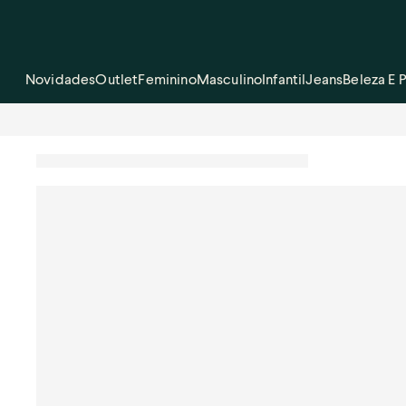
Novidades
Outlet
Feminino
Masculino
Infantil
Jeans
Beleza E 