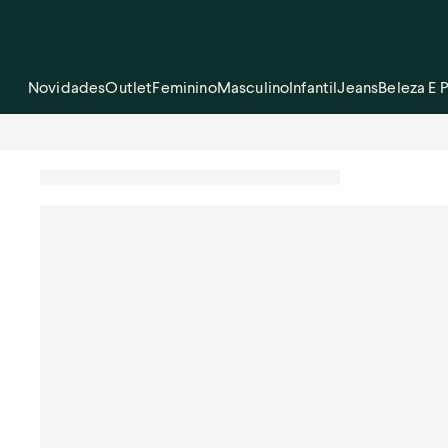
Novidades
Outlet
Feminino
Masculino
Infantil
Jeans
Beleza E 