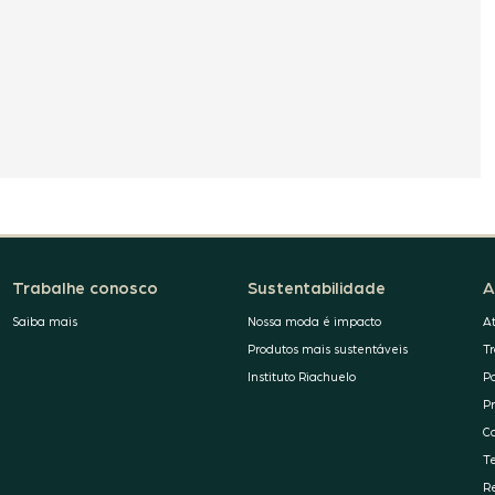
Trabalhe conosco
Sustentabilidade
A
Saiba mais
Nossa moda é impacto
A
Produtos mais sustentáveis
T
Instituto Riachuelo
P
P
C
T
R