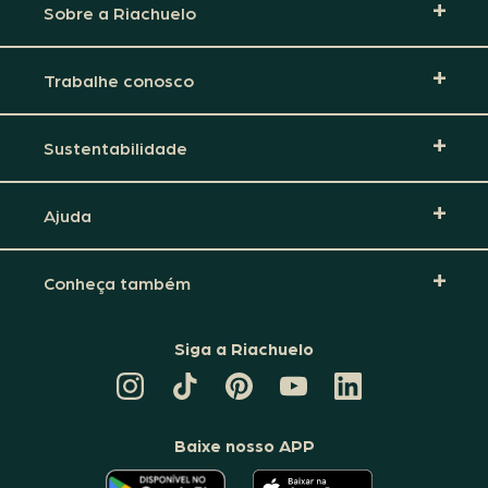
Sobre a Riachuelo
Trabalhe conosco
Sustentabilidade
Ajuda
Conheça também
Siga a Riachuelo
CANAL
TIKTOK
PINTEREST
DA
LINKEDIN
DA
DA
RIACHUELO
DA
RIACHUELO
RIACHUELO
NO
RIACHUELO
YOUTUBE
Baixe nosso APP
O
O
APLICATIVO
APLICATIVO