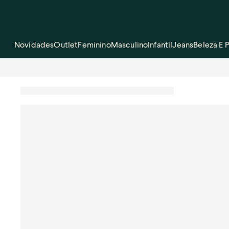
Novidades
Outlet
Feminino
Masculino
Infantil
Jeans
Beleza E 