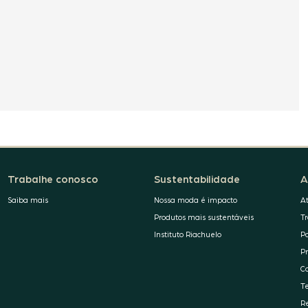
Trabalhe conosco
Sustentabilidade
A
Saiba mais
Nossa moda é impacto
A
Produtos mais sustentáveis
T
Instituto Riachuelo
P
P
C
T
R