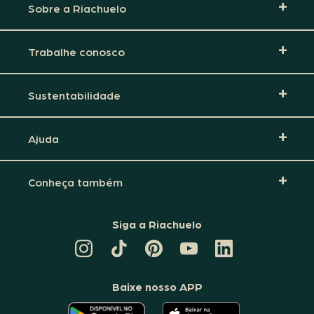
Sobre a Riachuelo
Trabalhe conosco
Sustentabilidade
Ajuda
Conheça também
Siga a Riachuelo
CANAL
TIKTOK
PINTEREST
DA
LINKEDIN
DA
DA
RIACHUELO
DA
RIACHUELO
RIACHUELO
NO
RIACHUELO
YOUTUBE
Baixe nosso APP
O
O
APLICATIVO
APLICATIVO