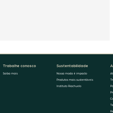
Trabalhe conosco
Sustentabilidade
A
Saiba mais
Nossa moda é impacto
A
Produtos mais sustentáveis
T
Instituto Riachuelo
P
P
C
T
R