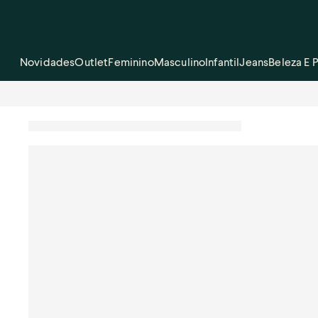
Novidades
Outlet
Feminino
Masculino
Infantil
Jeans
Beleza E 