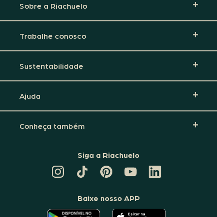
Sobre a Riachuelo
Trabalhe conosco
Sustentabilidade
Ajuda
Conheça também
Siga a Riachuelo
CANAL
TIKTOK
PINTEREST
DA
LINKEDIN
DA
DA
RIACHUELO
DA
RIACHUELO
RIACHUELO
NO
RIACHUELO
YOUTUBE
Baixe nosso APP
O
O
APLICATIVO
APLICATIVO