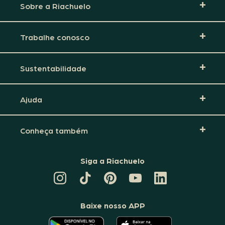
Sobre a Riachuelo
Trabalhe conosco
Sustentabilidade
Ajuda
Conheça também
Siga a Riachuelo
CANAL
TIKTOK
PINTEREST
DA
LINKEDIN
DA
DA
RIACHUELO
DA
RIACHUELO
RIACHUELO
NO
RIACHUELO
YOUTUBE
Baixe nosso APP
O
O
APLICATIVO
APLICATIVO