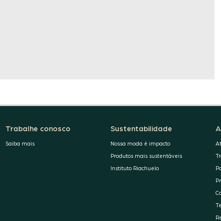
Trabalhe conosco
Sustentabilidade
A
Saiba mais
Nossa moda é impacto
A
Produtos mais sustentáveis
T
Instituto Riachuelo
P
P
C
T
R