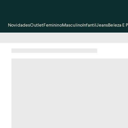
Novidades
Outlet
Feminino
Masculino
Infantil
Jeans
Beleza E 