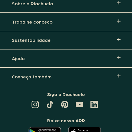
Sobre a Riachuelo
Trabalhe conosco
Sustentabilidade
Ajuda
Conheça também
Siga a Riachuelo
CANAL
TIKTOK
PINTEREST
DA
LINKEDIN
DA
DA
RIACHUELO
DA
RIACHUELO
RIACHUELO
NO
RIACHUELO
YOUTUBE
Baixe nosso APP
O
O
APLICATIVO
APLICATIVO