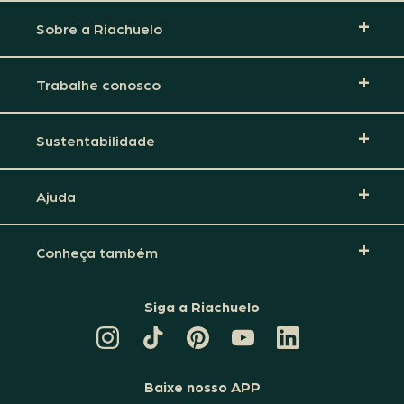
Sobre a Riachuelo
Trabalhe conosco
Sustentabilidade
Ajuda
Conheça também
Siga a Riachuelo
CANAL
TIKTOK
PINTEREST
DA
LINKEDIN
DA
DA
RIACHUELO
DA
RIACHUELO
RIACHUELO
NO
RIACHUELO
YOUTUBE
Baixe nosso APP