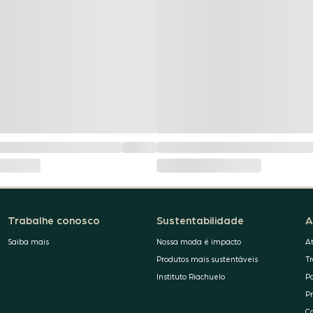
Trabalhe conosco
Sustentabilidade
A
Saiba mais
Nossa moda é impacto
A
Produtos mais sustentáveis
T
Instituto Riachuelo
P
P
C