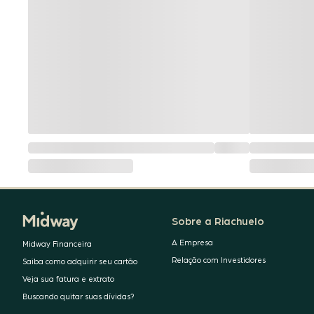
Sobre a Riachuelo
A Empresa
Midway Financeira
Relação com Investidores
Saiba como adquirir seu cartão
Veja sua fatura e extrato
Buscando quitar suas dívidas?