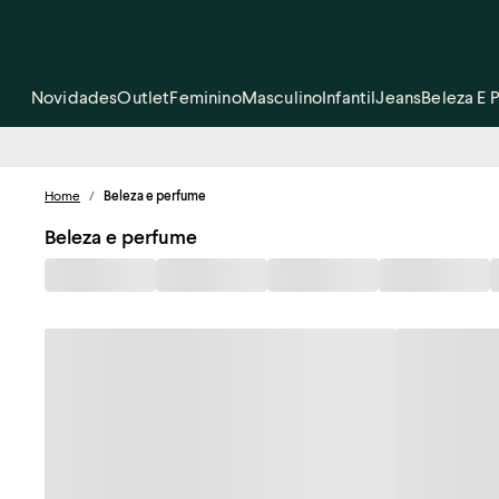
Novidades
Outlet
Feminino
Masculino
Infantil
Jeans
Beleza E 
Home
/
Beleza e perfume
Beleza e perfume