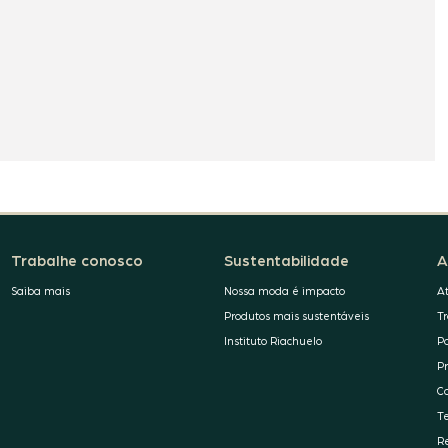
Trabalhe conosco
Sustentabilidade
A
Saiba mais
Nossa moda é impacto
A
Produtos mais sustentáveis
T
Instituto Riachuelo
P
P
C
T
R