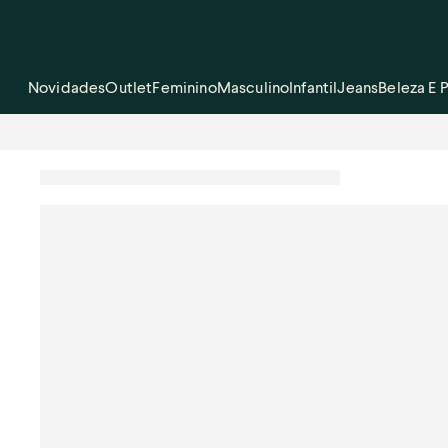
Novidades
Outlet
Feminino
Masculino
Infantil
Jeans
Beleza E 