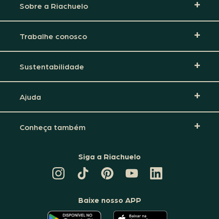
Sobre a Riachuelo
Trabalhe conosco
Sustentabilidade
Ajuda
Conheça também
Siga a Riachuelo
CANAL
TIKTOK
PINTEREST
DA
LINKEDIN
DA
DA
RIACHUELO
DA
RIACHUELO
RIACHUELO
NO
RIACHUELO
YOUTUBE
Baixe nosso APP
O
O
APLICATIVO
APLICATIVO